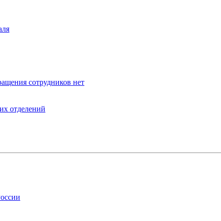
аля
ращения сотрудников нет
оих отделений
России