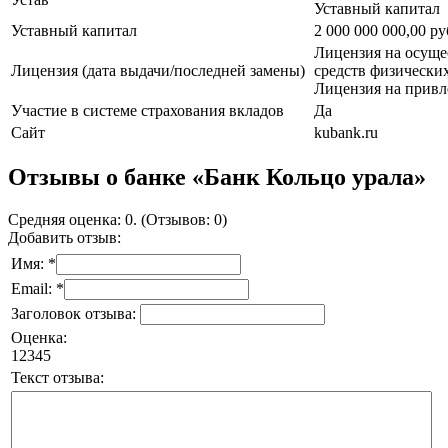
Уставный капитал
Уставный капитал
2 000 000 000,00 р
Лицензия на осуще
Лицензия (дата выдачи/последней замены)
средств физических
Лицензия на привл
Участие в системе страхования вкладов
Да
Сайт
kubank.ru
Отзывы о банке «Банк Кольцо урала»
Средняя оценка: 0. (Отзывов: 0)
Добавить отзыв:
Имя: *
Email: *
Заголовок отзыва:
Оценка:
1
2
3
4
5
Текст отзыва: