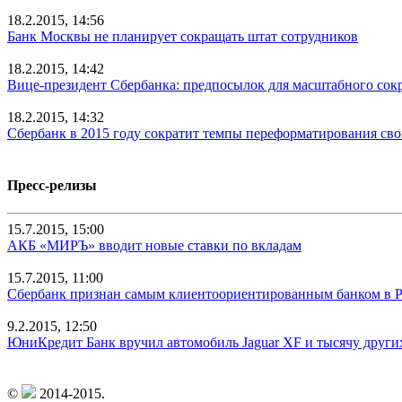
18.2.2015, 14:56
Банк Москвы не планирует сокращать штат сотрудников
18.2.2015, 14:42
Вице-президент Сбербанка: предпосылок для масштабного сок
18.2.2015, 14:32
Сбербанк в 2015 году сократит темпы переформатирования св
Пресс-релизы
15.7.2015, 15:00
АКБ «МИРЪ» вводит новые ставки по вкладам
15.7.2015, 11:00
Сбербанк признан самым клиентоориентированным банком в 
9.2.2015, 12:50
ЮниКредит Банк вручил автомобиль Jaguar XF и тысячу други
©
2014-2015.