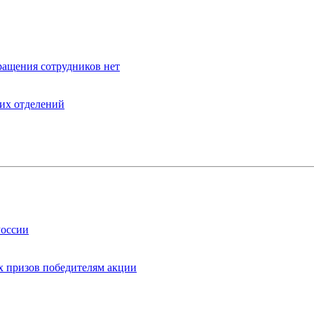
ращения сотрудников нет
оих отделений
России
х призов победителям акции