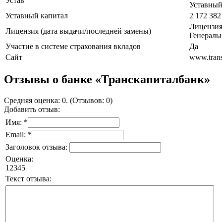
Устав
Уставный
Уставный капитал
2 172 382
Лицензия
Лицензия (дата выдачи/последней замены)
Генераль
Участие в системе страхования вкладов
Да
Сайт
www.trans
Отзывы о банке «Транскапиталбанк»
Средняя оценка: 0. (Отзывов: 0)
Добавить отзыв:
Имя: *
Email: *
Заголовок отзыва:
Оценка:
1
2
3
4
5
Текст отзыва: