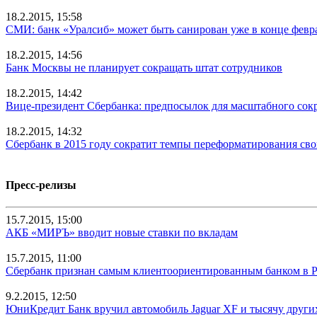
18.2.2015, 15:58
СМИ: банк «Уралсиб» может быть санирован уже в конце февр
18.2.2015, 14:56
Банк Москвы не планирует сокращать штат сотрудников
18.2.2015, 14:42
Вице-президент Сбербанка: предпосылок для масштабного сок
18.2.2015, 14:32
Сбербанк в 2015 году сократит темпы переформатирования св
Пресс-релизы
15.7.2015, 15:00
АКБ «МИРЪ» вводит новые ставки по вкладам
15.7.2015, 11:00
Сбербанк признан самым клиентоориентированным банком в 
9.2.2015, 12:50
ЮниКредит Банк вручил автомобиль Jaguar XF и тысячу други