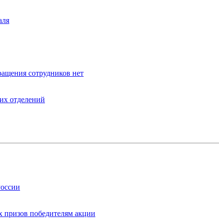
аля
ращения сотрудников нет
оих отделений
России
х призов победителям акции