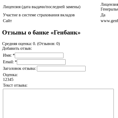
Лицензия
Лицензия (дата выдачи/последней замены)
Генераль
Участие в системе страхования вкладов
Да
Сайт
www.genb
Отзывы о банке «Генбанк»
Средняя оценка: 0. (Отзывов: 0)
Добавить отзыв:
Имя: *
Email: *
Заголовок отзыва:
Оценка:
1
2
3
4
5
Текст отзыва: