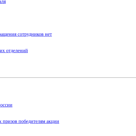
аля
ращения сотрудников нет
оих отделений
России
х призов победителям акции