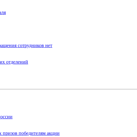
аля
ращения сотрудников нет
оих отделений
России
х призов победителям акции