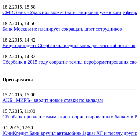
18.2.2015, 15:58
СМИ: банк «Уралсиб» может быть санирован уже в конце февр
18.2.2015, 14:56
Банк Москвы не планирует сокращать штат сотрудников
18.2.2015, 14:42
Вице-президент Сбербанка: предпосылок для масштабного сок
18.2.2015, 14:32
Сбербанк в 2015 году сократит темпы переформатирования св
Пресс-релизы
15.7.2015, 15:00
АКБ «МИРЪ» вводит новые ставки по вкладам
15.7.2015, 11:00
Сбербанк признан самым клиентоориентированным банком в 
9.2.2015, 12:50
ЮниКредит Банк вручил автомобиль Jaguar XF и тысячу други